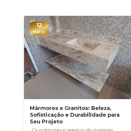
12
Março
Mármores e Granitos: Beleza,
Sofisticação e Durabilidade para
Seu Projeto
Os mármores e granitos são materiais