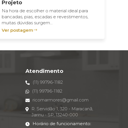
Projeto
Na hora de escolher o material ideal para
bancadas, pias, escadas e revestimentos,
muitas dúvidas surgem...
Ver postagem
Atendimento
(11) 99796-1182
(11) 99796-1182
ricomarmores@gmail.com
R. Servidão 1, 320 - Maracanã,
Jarinu - SP, 13240-000
Horário de funcionamento: