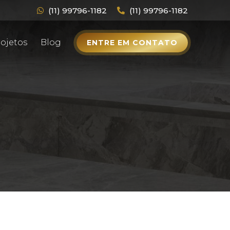
(11) 99796-1182
(11) 99796-1182
ojetos
Blog
ENTRE EM CONTATO