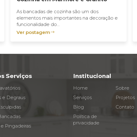
As bancadas de cozinha são um dos
elementos mais importantes na decoração e
funcionalidade do...
Ver postagem
s Serviços
Institucional
avatórios
Home
Sobre
 e Degraus
Serviços
Projetos
sculpidas
Blog
Contato
 Bancadas
Política de
privacidade
 e Pingadeiras