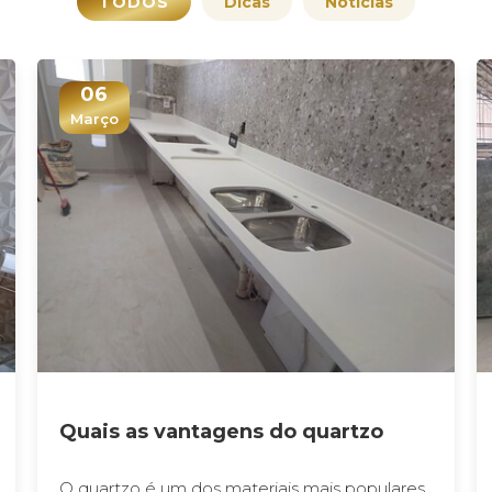
TODOS
Dicas
Notícias
06
Março
Quais as vantagens do quartzo
O quartzo é um dos materiais mais populares