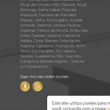
Mogi das Cruzes, ABC Paulista, Arujá,
Bertioga, Santa Isabel, Piracaia,
Mairiporã, Santana de Parnaíba,
Atibaia, Jarinu, Morungaba, Jundiaí,
Vinhedo, Valinhos, Várzea Paulista,
Cajamar, Franco da Rocha, Embu das
Artes, Caieiras, Itúpeva, Cabreúva,
Itatiba, Cotia, Barueri, Salezópolis,
Itupeva, Cabreúva, Joanópolis, Bom
Jesus dos Perdões, Itú, Itapevi,
Jacarei, Guararema, São José dos
Campos e demais regiões. . Solicite
um orçamento!
Siga-nos nas redes sociais!
Este site utiliza cookies par
você concorda com a nossa
p