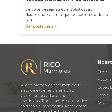
Se você deseja agregar sofisticação,
durabilidade e um toque de exclusividade ao
seu...
Ver postagem
Nosso
Pias e L
Escadas
A Rico Mármores tem mais de 12
Cubas E
anos de experiência em pias,
Ilhas e
lavatórios, escadas e cubas
esculpidas. Trabalhamos com pedras
Soleiras
nacionais e importadas. Atendemos
em: Grande São Paulo, Guarulhos,